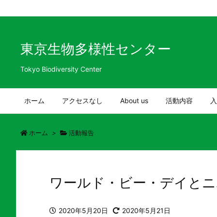
Warning
: Trying to access array offset on value of type bool in
/hom
東京生物多様性センター
Tokyo Biodiversity Center
ホーム
アクセスなし
About us
活動内容
入
ホーム
>
活動報告
ワールド・ビー・デイとニ
2020年5月20日
2020年5月21日