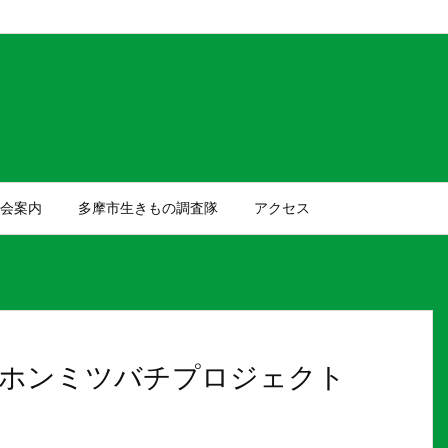
e/tokyobio/tokyobio.jp/public_html/wp-content/themes/luxerita
会案内
多摩市生きもの調査隊
アクセス
ホンミツバチプロジェクト