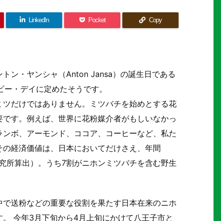
LinkedIn
Pocket
Copy
・ヤンシャ（Anton Jansa）の誕生日である
・ビー・デイに定めたそうです。
ミツだけではありません。ミツバチを始めとする花
要です。例えば、世界に花粉媒介者がもしいなかっ
ランボ、アーモンド、ココア、コーヒーなど、私た
その経済価値は、日本においてだけさえ、年間
研究所算出）。うち7割がニホンミツバチを含む野生
中で送粉などの重要な役割を果たす日本在来のニホ
。 今年3月下旬から4月上旬にかけて八王子市と